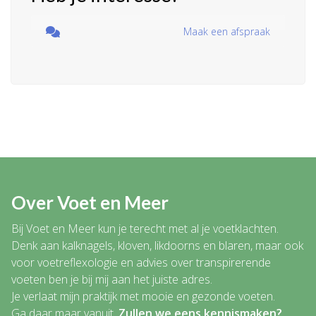
Maak een afspraak
Over Voet en Meer
Bij Voet en Meer kun je terecht met al je voetklachten.
Denk aan kalknagels, kloven, likdoorns en blaren, maar ook
voor voetreflexologie en advies over transpirerende
voeten ben je bij mij aan het juiste adres.
Je verlaat mijn praktijk met mooie en gezonde voeten.
Ga daar maar vanuit.
Zullen we eens kennismaken?