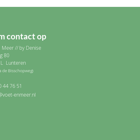
 contact op
 Meer // by Denise
g 80
L Lunteren
ia de Bisschopweg)
0 44 76 51
@voet-enmeer.nl