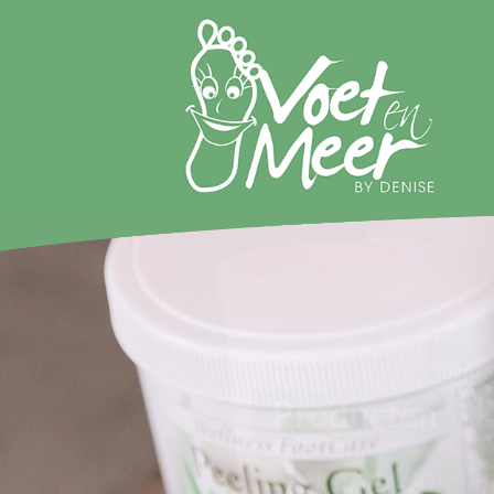
Men
Voet
en
Meer