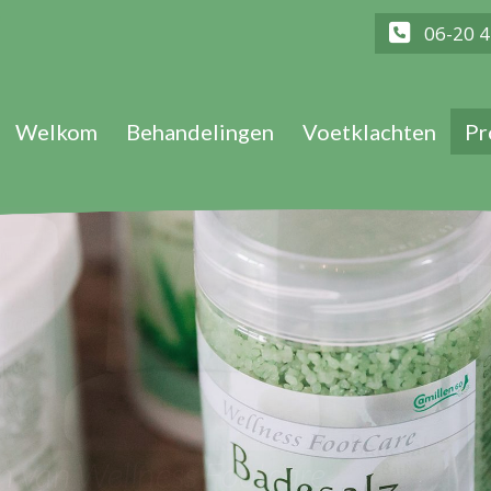
u
06-20 4
Welkom
Behandelingen
Voetklachten
Pr