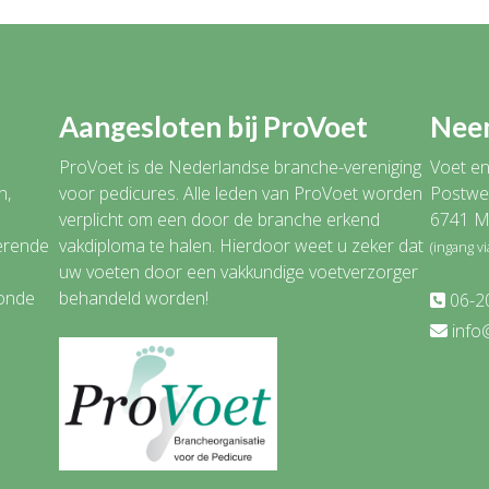
Aangesloten bij ProVoet
Neem
ProVoet is de Nederlandse branche-vereniging
Voet en
n,
voor pedicures. Alle leden van ProVoet worden
Postwe
verplicht om een door de branche erkend
6741 M
rerende
vakdiploma te halen. Hierdoor weet u zeker dat
(ingang v
uw voeten door een vakkundige voetverzorger
zonde
behandeld worden!
06-2
info