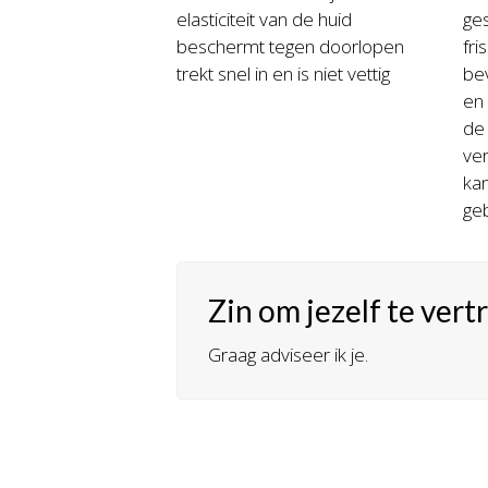
elasticiteit van de huid
ges
beschermt tegen doorlopen
fri
trekt snel in en is niet vettig
be
en
de
ver
kan
ge
Zin om jezelf te vert
Graag adviseer ik je.