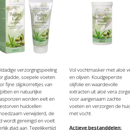
dadige verzorgingspeeling
Vol vochtmasker met aloë v
r gladde, soepele voeten.
en olijven. Koudgeperste
r fijne slijpkorreltjes van
olijfolie en waardevolle
jfpitten en natuurlijke
extracten uit aloë vera zorg
fasponzen worden eelt en
voor aangenaam zachte
estorven huidcellen
voeten en verzorgen de hui
hoedzaam verwijderd, de
met vocht.
d wordt gereinigd en voelt
Actieve bestanddelen:
rlijk glad aan. Tegelijkertijd