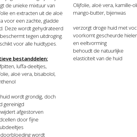
Olijfolie, aloë vera, kamille-ol
gt de unieke mixtuur van
mango-butter, bijenwas
jfolie en extracten uit de aloë
a voor een zachte, gladde
verzorgt droge huid met voc
id. Deze wordt gehydrateerd
voorkomt gescheurde hiele
beschermt tegen uitdroging.
en eeltvorming
chikt voor alle huidtypes.
behoudt de natuurlijke
elasticiteit van de huid
tieve bestanddelen:
jfpitten, luffa-deeltjes,
jfolie, aloë vera, bisabolol,
nthenol
huid wordt grondig, doch
d gereinigd
wijdert afgestorven
dcellen door fijne
ubdeeltjes
 doorbloeding wordt