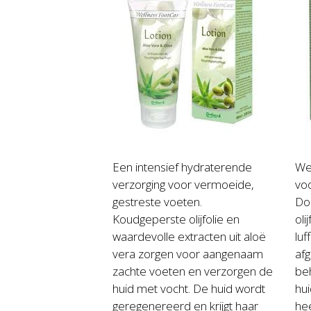
Een intensief hydraterende
Wel
verzorging voor vermoeide,
voo
gestreste voeten.
Doo
Koudgeperste olijfolie en
oli
waardevolle extracten uit aloë
luf
vera zorgen voor aangenaam
afg
zachte voeten en verzorgen de
be
huid met vocht. De huid wordt
hui
geregenereerd en krijgt haar
hee