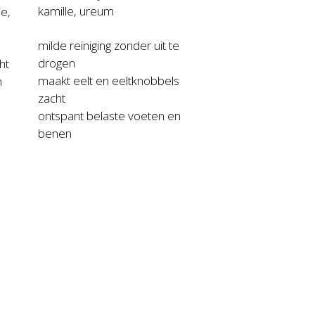
kamille, ureum
ie,
milde reiniging zonder uit te
drogen
ht
maakt eelt en eeltknobbels
n
zacht
ontspant belaste voeten en
benen