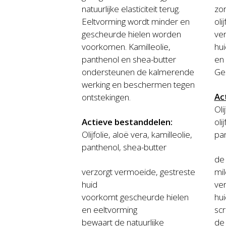
natuurlijke elasticiteit terug.
zor
Eeltvorming wordt minder en
oli
gescheurde hielen worden
ver
voorkomen. Kamilleolie,
hu
panthenol en shea-butter
en 
ondersteunen de kalmerende
Ges
werking en beschermen tegen
Ac
ontstekingen.
Oli
Actieve bestanddelen:
oli
Olijfolie, aloë vera, kamilleolie,
pa
panthenol, shea-butter
de 
verzorgt vermoeide, gestreste
mil
huid
ver
voorkomt gescheurde hielen
hui
en eeltvorming
scr
bewaart de natuurlijke
de