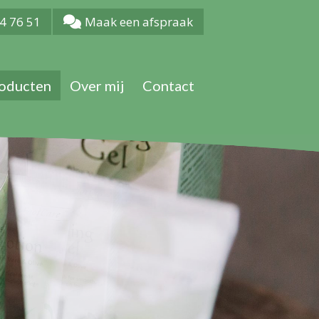
4 76 51
Maak een afspraak
oducten
Over mij
Contact